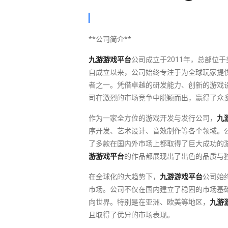
**公司简介**
九游游戏平台
公司成立于2011年，总部位
自成立以来，公司始终专注于为全球玩家提
者之一。凭借卓越的研发能力、创新的游戏
司在激烈的市场竞争中脱颖而出，赢得了众
作为一家全方位的游戏开发与发行公司，
九
序开发、艺术设计、音效制作等各个领域。
了多款在国内外市场上都取得了巨大成功的
游游戏平台
的作品都展现出了出色的品质与
在全球化的大趋势下，
九游游戏平台
公司始
市场。公司不仅在国内建立了稳固的市场基
向世界。特别是在亚洲、欧美等地区，
九游
且取得了优异的市场表现。