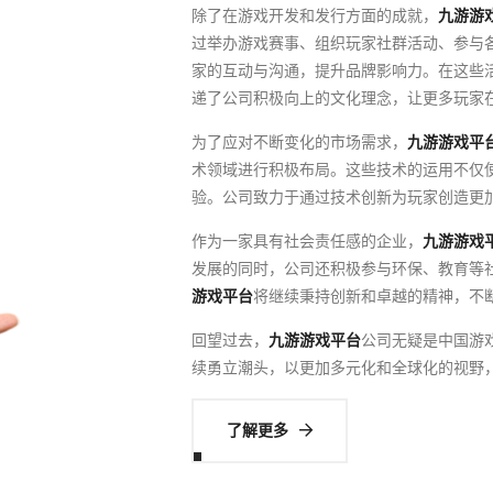
除了在游戏开发和发行方面的成就，
九游游
过举办游戏赛事、组织玩家社群活动、参与
家的互动与沟通，提升品牌影响力。在这些
递了公司积极向上的文化理念，让更多玩家
为了应对不断变化的市场需求，
九游游戏平
术领域进行积极布局。这些技术的运用不仅
验。公司致力于通过技术创新为玩家创造更
作为一家具有社会责任感的企业，
九游游戏
发展的同时，公司还积极参与环保、教育等
游戏平台
将继续秉持创新和卓越的精神，不
回望过去，
九游游戏平台
公司无疑是中国游
续勇立潮头，以更加多元化和全球化的视野
了解更多